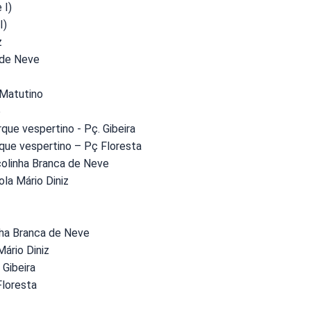
 I)
I)
z
 de Neve
 Matutino
o
e vespertino - Pç. Gibeira
ue vespertino – Pç Floresta
olinha Branca de Neve
la Mário Diniz
nha Branca de Neve
ário Diniz
Gibeira
loresta